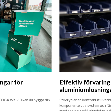
ngar för
Effektiv förvaring
aluminiumlösning
 FOGA Wall60 kan du bygga din
Stoeryd är en kontraktstillverk
komponenter, delsystem och fär
mestadels av stål, aluminium och