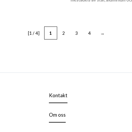
[1 / 4]
1
2
3
4
→
Kontakt
Om oss