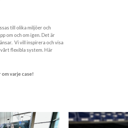
 till olika miljöer och
upp om och om igen. Det är
sar. Vi vill inspirera och visa
vårt flexibla system. Här
er om varje case!