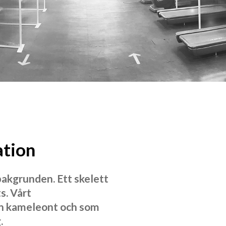
ation
bakgrunden. Ett skelett
s. Vårt
n kameleont och som
.