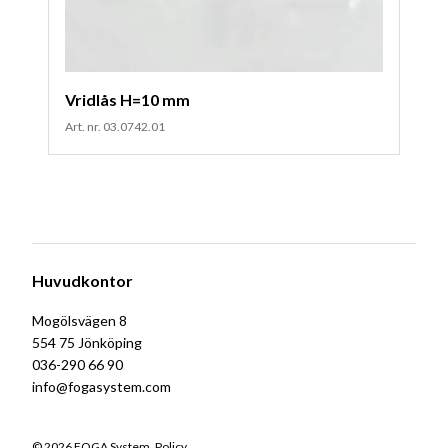
Vridlås H=10 mm
Art. nr. 03.0742.01
Huvudkontor
Mogölsvägen 8
554 75 Jönköping
036-290 66 90
info@fogasystem.com
© 2026 FOGA System.
Policy