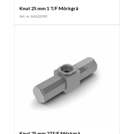
Knut 25 mm 1 T/F Mörkgrå
Art. nr. 84102092
Knut 25 mm 2TF/F Mörkgrå