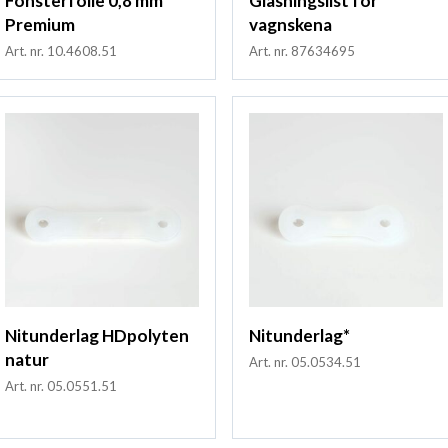
Fönsterfolie 0,8 mm
Glasningslist för
Premium
vagnskena
Art. nr. 10.4608.51
Art. nr. 87634695
Nitunderlag HDpolyten
Nitunderlag*
natur
Art. nr. 05.0534.51
Art. nr. 05.0551.51