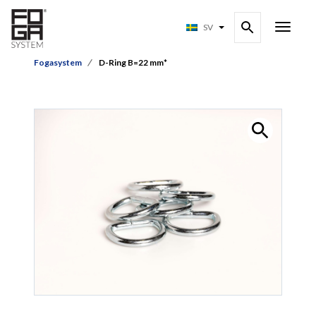
SV
Fogasystem
D-Ring B=22 mm*