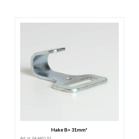
Hake B= 31mm*
Art. nr. 04.4431.01