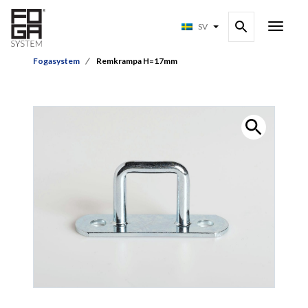
SV
Fogasystem
Remkrampa H=17mm