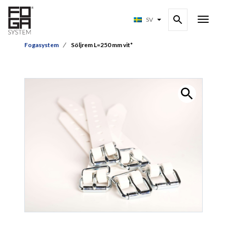
SV
Fogasystem
Söljrem L=250 mm vit*