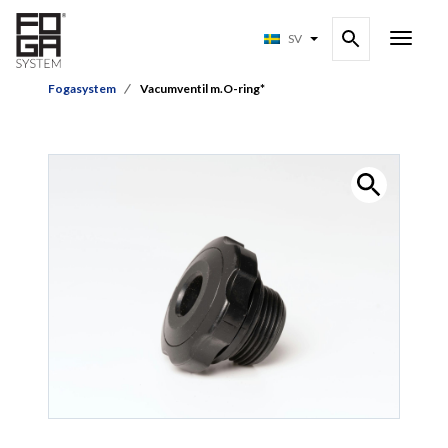
SV
Fogasystem
Vacumventil m.O-ring*