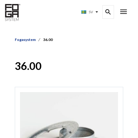
SV
Fogasystem
36.00
36.00