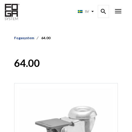
SV
Fogasystem
64.00
64.00