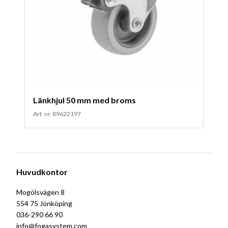
Länkhjul 50 mm med broms
Art. nr. 89622197
Huvudkontor
Mogölsvägen 8
554 75 Jönköping
036-290 66 90
info@fogasystem.com