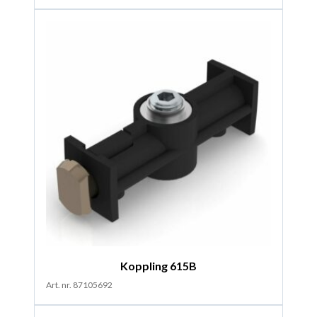
Koppling 615B
Art. nr. 87105692