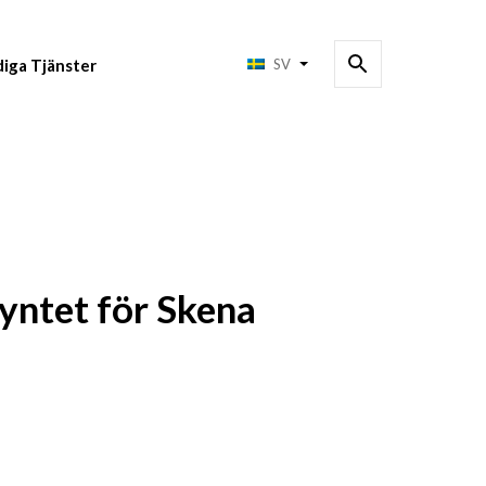
diga Tjänster
SV
yntet för Skena