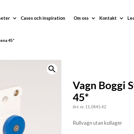
heter
Cases och inspiration
Om oss
Kontakt
Le
kena 45*
Vagn Boggi S
45*
Art. nr. 11.0445.42
Rullvagn utan kullager