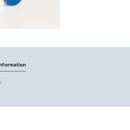
information
5