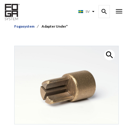
SV
Fogasystem
Adapter Under*