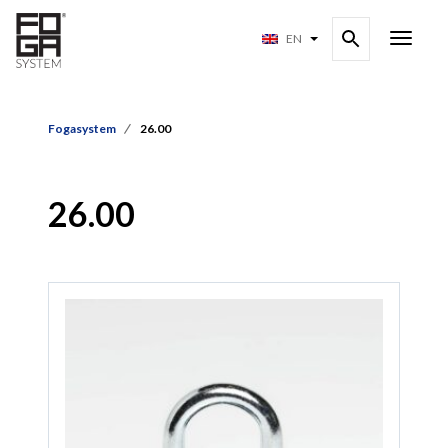
EN
Fogasystem
26.00
26.00